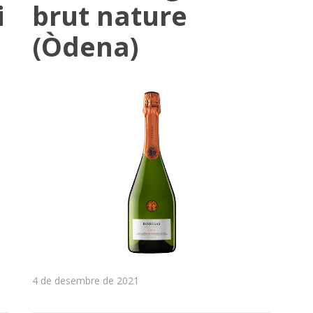
i
brut nature
(Òdena)
4 de desembre de 2021