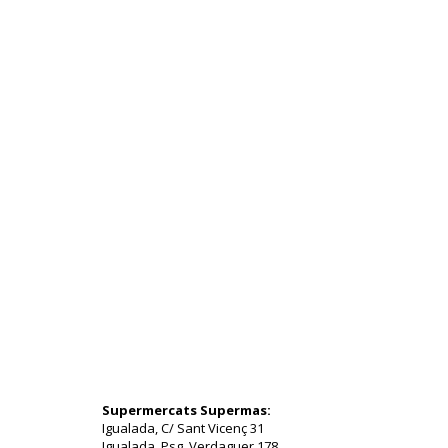
Supermercats Supermas:
Igualada, C/ Sant Vicenç 31
Igualada, Psg. Verdaguer 178