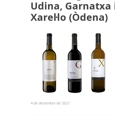
Udina, Garnatxa 
Xarel·lo (Òdena)
4 de desembre de 2021