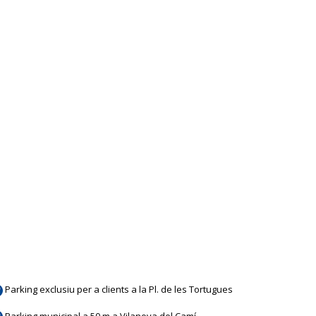
Parking exclusiu per a clients a la Pl. de les Tortugues
Parking municipal a 50 m a Vilanova del Camí