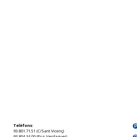
Telèfons:
93.801.71.51 (C/Sant Vicenç)
93.804.34.00 (Psg. Verdaguer)