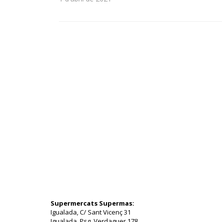
Supermercats Supermas:
Igualada, C/ Sant Vicenç 31
Igualada, Psg. Verdaguer 178