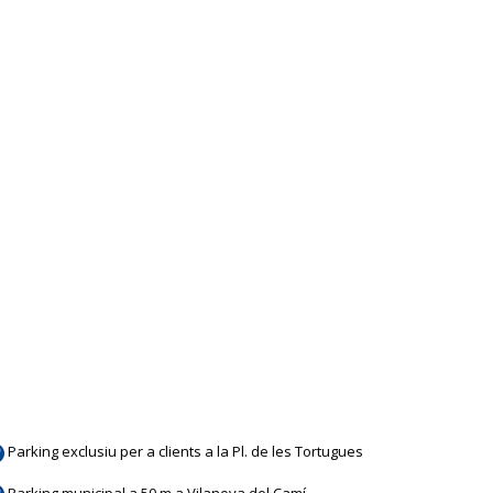
Parking exclusiu per a clients a la Pl. de les Tortugues
Parking municipal a 50 m a Vilanova del Camí