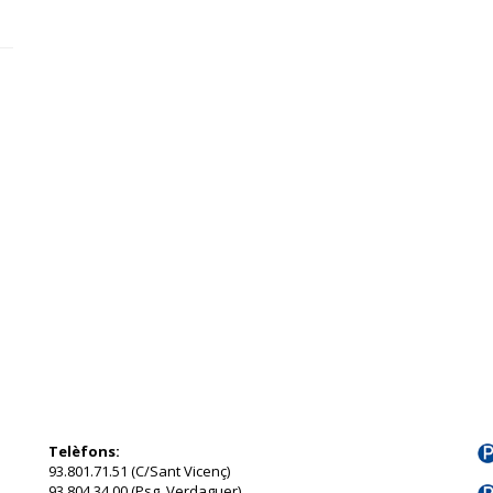
Telèfons:
93.801.71.51 (C/Sant Vicenç)
93.804.34.00 (Psg. Verdaguer)