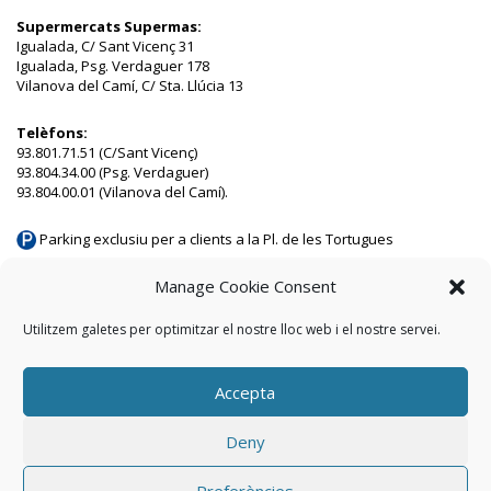
Supermercats Supermas:
Igualada, C/ Sant Vicenç 31
Igualada, Psg. Verdaguer 178
Vilanova del Camí, C/ Sta. Llúcia 13
Telèfons:
93.801.71.51 (C/Sant Vicenç)
93.804.34.00 (Psg. Verdaguer)
93.804.00.01 (Vilanova del Camí).
Parking exclusiu per a clients a la Pl. de les Tortugues
Parking municipal a 50 m a Vilanova del Camí
Manage Cookie Consent
Utilitzem galetes per optimitzar el nostre lloc web i el nostre servei.
Inici
Avís legal
Política de privacitat
Contacte
Política de
cookies (EU)
Accepta
Deny
Preferències