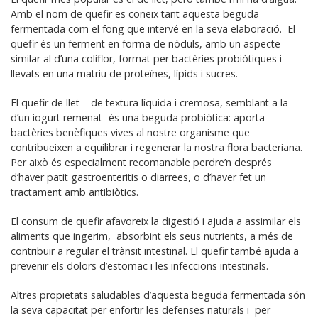
Amb el nom de quefir es coneix tant aquesta beguda
fermentada com el fong que intervé en la seva elaboració. El
quefir és un ferment en forma de nòduls, amb un aspecte
similar al d’una coliflor, format per bactèries probiòtiques i
llevats en una matriu de proteïnes, lípids i sucres.
El quefir de llet – de textura líquida i cremosa, semblant a la
d’un iogurt remenat- és una beguda probiòtica: aporta
bactèries benèfiques vives al nostre organisme que
contribueixen a equilibrar i regenerar la nostra flora bacteriana.
Per això és especialment recomanable perdre’n després
d’haver patit gastroenteritis o diarrees, o d’haver fet un
tractament amb antibiòtics.
El consum de quefir afavoreix la digestió i ajuda a assimilar els
aliments que ingerim, absorbint els seus nutrients, a més de
contribuir a regular el trànsit intestinal. El quefir també ajuda a
prevenir els dolors d’estomac i les infeccions intestinals.
Altres propietats saludables d’aquesta beguda fermentada són
la seva capacitat per enfortir les defenses naturals i per