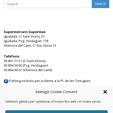
Search
Supermercats Supermas:
Igualada, C/ Sant Vicenç 31
Igualada, Psg. Verdaguer 178
Vilanova del Camí, C/ Sta. Llúcia 13
Telèfons:
93.801.71.51 (C/Sant Vicenç)
93.804.34.00 (Psg. Verdaguer)
93.804.00.01 (Vilanova del Camí).
Parking exclusiu per a clients a la Pl. de les Tortugues
Parking municipal a 50 m a Vilanova del Camí
Manage Cookie Consent
Utilitzem galetes per optimitzar el nostre lloc web i el nostre servei.
Inici
Avís legal
Política de privacitat
Contacte
Política de
cookies (EU)