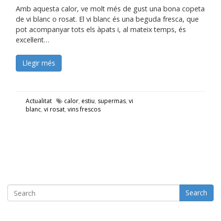
Amb aquesta calor, ve molt més de gust una bona copeta
de vi blanc o rosat. El vi blanc és una beguda fresca, que
pot acompanyar tots els àpats i, al mateix temps, és
excel·lent…
Llegir més
Actualitat
calor
,
estiu
,
supermas
,
vi
blanc
,
vi rosat
,
vins frescos
Search