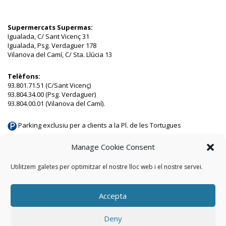
Supermercats Supermas:
Igualada, C/ Sant Vicenç 31
Igualada, Psg. Verdaguer 178
Vilanova del Camí, C/ Sta. Llúcia 13
Telèfons:
93.801.71.51 (C/Sant Vicenç)
93.804.34.00 (Psg. Verdaguer)
93.804.00.01 (Vilanova del Camí).
Parking exclusiu per a clients a la Pl. de les Tortugues
Parking municipal a 50 m a Vilanova del Camí
Manage Cookie Consent
Utilitzem galetes per optimitzar el nostre lloc web i el nostre servei.
Inici
Avís legal
Política de privacitat
Contacte
Política de
cookies (EU)
Accepta
Deny