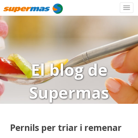
El blog de
Supermas
Pernils per triar i remenar