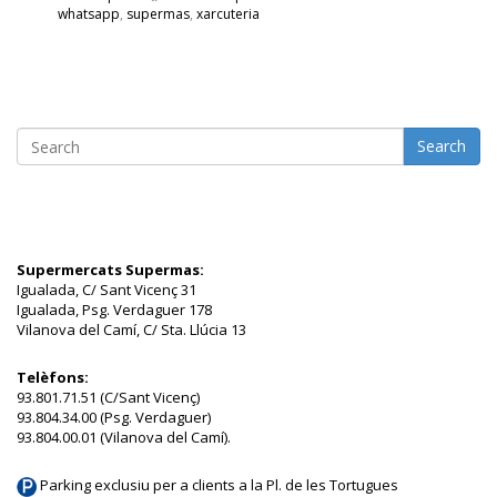
whatsapp
,
supermas
,
xarcuteria
Search
Supermercats Supermas:
Igualada, C/ Sant Vicenç 31
Igualada, Psg. Verdaguer 178
Vilanova del Camí, C/ Sta. Llúcia 13
Telèfons:
93.801.71.51 (C/Sant Vicenç)
93.804.34.00 (Psg. Verdaguer)
93.804.00.01 (Vilanova del Camí).
Parking exclusiu per a clients a la Pl. de les Tortugues